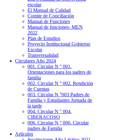
escolar
El Manual de Calidad
Comite de Conciliación
Manual de Funciones
Manual de funciones- MEN
2022
Plan de Estudios
Proyecto Institucional Gobierno
Escolar
Transversalidad
Circulares Año 2024
001. Circular N ° 001.
Orientaciones para los padres de
familia
002. Circular N ° 002. Rendición
de Cuentas
003. Circular N °003 Padres de
Familia y Estudiantes Jornada de
la tarde
004. Circular N ° 004.
CIBERACOSO
006. Circular N ° 006. Circular
padres de Familia
Artículos
Inscripciones Año Léctivo 2021