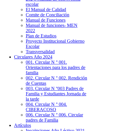
escolar
El Manual de Calidad
Comite de Conciliación
Manual de Funciones
Manual de funciones- MEN
2022
Plan de Estudios
Proyecto Institucional Gobierno
Escolar
Transversalidad
Circulares Año 2024
001. Circular N ° 001.
Orientaciones para los padres de
familia
002. Circular N ° 002. Rendición
de Cuentas
003. Circular N °003 Padres de
Familia y Estudiantes Jornada de
la tarde
004. Circular N ° 004.
CIBERACOSO
006. Circular N ° 006. Circular
padres de Familia
Artículos
Inscripciones Año Léctivo 2021